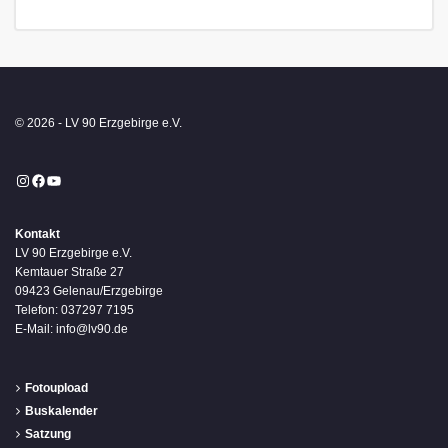
© 2026 - LV 90 Erzgebirge e.V.
Instagram
Facebook
YouTube
Kontakt
LV 90 Erzgebirge e.V.
Kemtauer Straße 27
09423 Gelenau/Erzgebirge
Telefon: 037297 7195
E-Mail: info@lv90.de
Fotoupload
Buskalender
Satzung