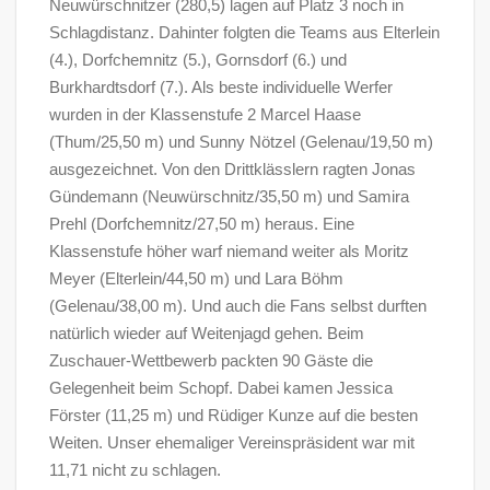
Neuwürschnitzer (280,5) lagen auf Platz 3 noch in
Schlagdistanz. Dahinter folgten die Teams aus Elterlein
(4.), Dorfchemnitz (5.), Gornsdorf (6.) und
Burkhardtsdorf (7.). Als beste individuelle Werfer
wurden in der Klassenstufe 2 Marcel Haase
(Thum/25,50 m) und Sunny Nötzel (Gelenau/19,50 m)
ausgezeichnet. Von den Drittklässlern ragten Jonas
Gündemann (Neuwürschnitz/35,50 m) und Samira
Prehl (Dorfchemnitz/27,50 m) heraus. Eine
Klassenstufe höher warf niemand weiter als Moritz
Meyer (Elterlein/44,50 m) und Lara Böhm
(Gelenau/38,00 m). Und auch die Fans selbst durften
natürlich wieder auf Weitenjagd gehen. Beim
Zuschauer-Wettbewerb packten 90 Gäste die
Gelegenheit beim Schopf. Dabei kamen Jessica
Förster (11,25 m) und Rüdiger Kunze auf die besten
Weiten. Unser ehemaliger Vereinspräsident war mit
11,71 nicht zu schlagen.