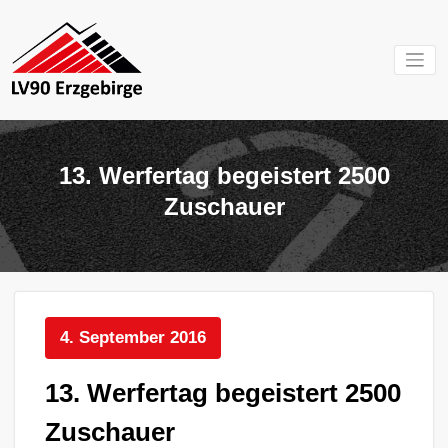
Zum
Inhalt
springen
Mein Verein im
LV 90
Erzgebirge
Erzgebirg
13. Werfertag begeistert 2500
e.V.
Zuschauer
4. September 2016
13. Werfertag begeistert 2500
Zuschauer