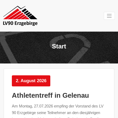
Zum
Inhalt
springen
Mein Verein im
LV 90
Erzgebirge
Erzgebirg
Start
e.V.
2. August 2026
Athletentreff in Gelenau
Am Montag, 27.07.2026 empfing der Vorstand des LV
90 Erzgebirge seine Teilnehmer an den diesjährigen