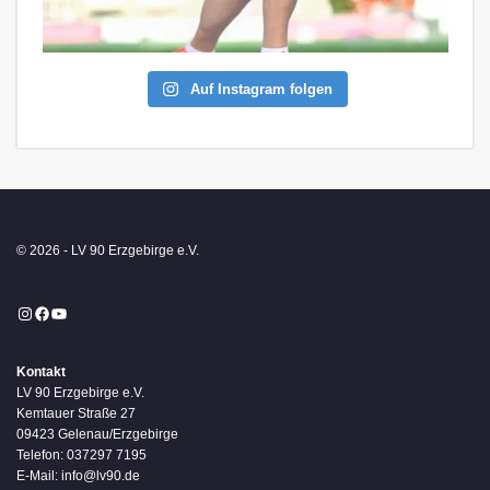
Auf Instagram folgen
© 2026 - LV 90 Erzgebirge e.V.
Instagram
Facebook
YouTube
Kontakt
LV 90 Erzgebirge e.V.
Kemtauer Straße 27
09423 Gelenau/Erzgebirge
Telefon: 037297 7195
E-Mail: info@lv90.de