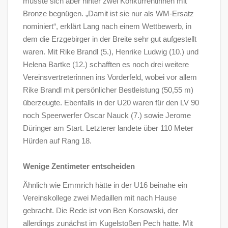
musste sich aber hinter zwei Konkurrentinnen mit
Bronze begnügen. „Damit ist sie nur als WM-Ersatz
nominiert“, erklärt Lang nach einem Wettbewerb, in
dem die Erzgebirger in der Breite sehr gut aufgestellt
waren. Mit Rike Brandl (5.), Henrike Ludwig (10.) und
Helena Bartke (12.) schafften es noch drei weitere
Vereinsvertreterinnen ins Vorderfeld, wobei vor allem
Rike Brandl mit persönlicher Bestleistung (50,55 m)
überzeugte. Ebenfalls in der U20 waren für den LV 90
noch Speerwerfer Oscar Nauck (7.) sowie Jerome
Düringer am Start. Letzterer landete über 110 Meter
Hürden auf Rang 18.
Wenige Zentimeter entscheiden
Ähnlich wie Emmrich hätte in der U16 beinahe ein
Vereinskollege zwei Medaillen mit nach Hause
gebracht. Die Rede ist von Ben Korsowski, der
allerdings zunächst im Kugelstoßen Pech hatte. Mit