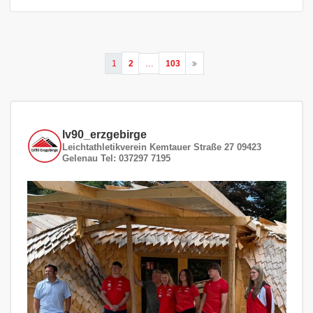
Seitennummerierung
1
2
…
103
der
Beiträge
lv90_erzgebirge
Leichtathletikverein
Kemtauer Straße 27
09423
Gelenau
Tel: 037297 7195