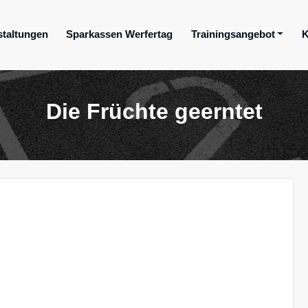
staltungen
Sparkassen Werfertag
Trainingsangebot
K
ge e.V.
Die Früchte geerntet