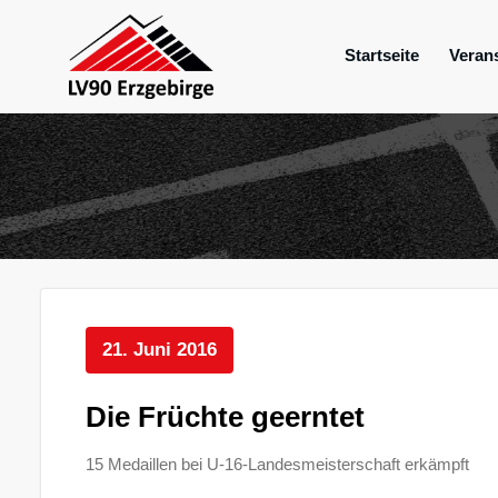
Zum
Inhalt
Startseite
Veran
springen
Mein Verein im Erzgebirge
LV 90 Erzgebir
21. Juni 2016
Die Früchte geerntet
15 Medaillen bei U-16-Landesmeisterschaft erkämpft