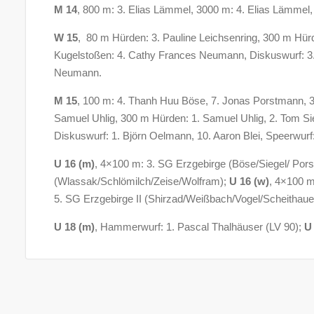
M 14
, 800 m: 3. Elias Lämmel, 3000 m: 4. Elias Lämmel,
W 15
, 80 m Hürden: 3. Pauline Leichsenring, 300 m Hürd
Kugelstoßen: 4. Cathy Frances Neumann, Diskuswurf: 3
Neumann.
M 15
, 100 m: 4. Thanh Huu Böse, 7. Jonas Porstmann, 30
Samuel Uhlig, 300 m Hürden: 1. Samuel Uhlig, 2. Tom Sie
Diskuswurf: 1. Björn Oelmann, 10. Aaron Blei, Speerwurf
U 16 (m)
, 4×100 m: 3. SG Erzgebirge (Böse/Siegel/ Por
(Wlassak/Schlömilch/Zeise/Wolfram);
U 16 (w)
, 4×100 m
5. SG Erzgebirge II (Shirzad/Weißbach/Vogel/Scheithaue
U 18 (m)
, Hammerwurf: 1. Pascal Thalhäuser (LV 90);
U 