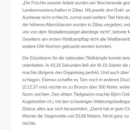
„Die Früchte unserer Arbeit wurden am Wochenende geern
Landesmeisterschaften in Zittau. Mit jeweils drei Gold- 
Ausbeute nicht schlecht, zumal zwei weitere Titel hinz
der höheren Altersklassen wurden in Zittau vergeben, wob
uns von dem Medaillenspiegel allerdings nicht“, betonte
Gewitters am ersten Wettkampftag nicht alle Wettbewerbe
weitere DM-Normen geknackt werden konnten.
Die Einzelnorm für die nationalen Titelkämpfe konnte be
unterbieten. In 43,18 Sekunden ließ der M-15-Starter die
machte übrigens den Doppelsieg perfekt. Und auch über 
schlagen. Ebenso schaffte es Tom noch in anderen Diszi
(2:12,37 min) reichte es zu Bronze über 300 Meter, wobe
Norm reichten. Den dritten Titelgewinn machte Björn Oel
Kugelstoßen (4.) mit den schwierigen Witterungsbedingu
Diskus alles aus sich herausholen. „Damit hat er gute 
Werner die Siegerweite von 53,68 Metern. Nicht ganz so 
reichte.