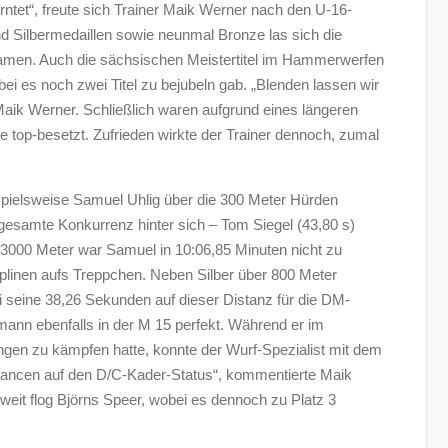
tet“, freute sich Trainer Maik Werner nach den U-16-
und Silbermedaillen sowie neunmal Bronze las sich die
ukamen. Auch die sächsischen Meistertitel im Hammerwerfen
ei es noch zwei Titel zu bejubeln gab. „Blenden lassen wir
 Maik Werner. Schließlich waren aufgrund eines längeren
 top-besetzt. Zufrieden wirkte der Trainer dennoch, zumal
ispielsweise Samuel Uhlig über die 300 Meter Hürden
 gesamte Konkurrenz hinter sich – Tom Siegel (43,80 s)
3000 Meter war Samuel in 10:06,85 Minuten nicht zu
plinen aufs Treppchen. Neben Silber über 800 Meter
i seine 38,26 Sekunden auf dieser Distanz für die DM-
mann ebenfalls in der M 15 perfekt. Während er im
ngen zu kämpfen hatte, konnte der Wurf-Spezialist mit dem
Chancen auf den D/C-Kader-Status“, kommentierte Maik
weit flog Björns Speer, wobei es dennoch zu Platz 3