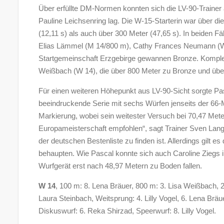
Über erfüllte DM-Normen konnten sich die LV-90-Trainer 
Pauline Leichsenring lag. Die W-15-Starterin war über d
(12,11 s) als auch über 300 Meter (47,65 s). In beiden Fäl
Elias Lämmel (M 14/800 m), Cathy Frances Neumann (W 1
Startgemeinschaft Erzgebirge gewannen Bronze. Komplet
Weißbach (W 14), die über 800 Meter zu Bronze und über 
Für einen weiteren Höhepunkt aus LV-90-Sicht sorgte Pa
beeindruckende Serie mit sechs Würfen jenseits der 66-M
Markierung, wobei sein weitester Versuch bei 70,47 Meter
Europameisterschaft empfohlen“, sagt Trainer Sven Lang,
der deutschen Bestenliste zu finden ist. Allerdings gilt 
behaupten. Wie Pascal konnte sich auch Caroline Ziegs in
Wurfgerät erst nach 48,97 Metern zu Boden fallen.
W 14
, 100 m: 8. Lena Bräuer, 800 m: 3. Lisa Weißbach, 
Laura Steinbach, Weitsprung: 4. Lilly Vogel, 6. Lena Brä
Diskuswurf: 6. Reka Shirzad, Speerwurf: 8. Lilly Vogel.