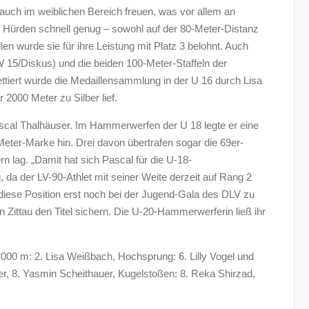
auch im weiblichen Bereich freuen, was vor allem an
ie Hürden schnell genug – sowohl auf der 80-Meter-Distanz
len wurde sie für ihre Leistung mit Platz 3 belohnt. Auch
5/Diskus) und die beiden 100-Meter-Staffeln der
tiert wurde die Medaillensammlung in der U 16 durch Lisa
2000 Meter zu Silber lief.
scal Thalhäuser. Im Hammerwerfen der U 18 legte er eine
eter-Marke hin. Drei davon übertrafen sogar die 69er-
n lag. „Damit hat sich Pascal für die U-18-
 da der LV-90-Athlet mit seiner Weite derzeit auf Rang 2
es diese Position erst noch bei der Jugend-Gala des DLV zu
 Zittau den Titel sichern. Die U-20-Hammerwerferin ließ ihr
2000 m: 2. Lisa Weißbach, Hochsprung: 6. Lilly Vogel und
uer, 8. Yasmin Scheithauer, Kugelstoßen: 8. Reka Shirzad,