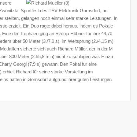
unsere
wönitztal-Sportfest des TSV Elektronik Gornsdorf, bei
r stellten, gelangen noch einmal sehr starke Leistungen. In
isse erzielt. Ein Duo ragte dabei heraus, indem es Pokale
 Eine der Trophäen ging an Svenja Hübner für ihre 44,70
erdem über 50 Meter (3./7,0 s), im Weitsprung (2./4,15 m)
edaillen sicherte sich auch Richard Müller, der in der M
über 800 Meter (2:55,8 min) nicht zu schlagen war. Hinzu
Charly Georgi (7,9 s) gewann. Den Pokal für eine
rhielt Richard für seine starke Vorstellung im
eins hatten in Gornsdorf aufgrund ihrer guten Leistungen