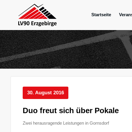
Zum
Inhalt
Startseite
Veran
springen
Mein Verein im Erzgebirge
LV 90 Erzgebir
30. August 2016
Duo freut sich über Pokale
Zwei herausragende Leistungen in Gornsdorf