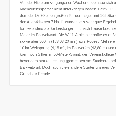
Von der Hitze am vergangenen Wochenende habe sich 
Nachwuchssportler nicht unterkriegen lassen. Beim 13. Z
dem der LV 90 einen großen Teil der insgesamt 105 Starte
den Altersklassen 7 bis 11 wurden teils sehr gute Ergebn
für besonders starke Leistungen mit nach Hause brachte.
Meter im Ballweitwurf. Die W-11-Athletin schaffte es auß
sowie über 800 m (1./3:03,20 min) aufs Podest. Mehrere M
10 im Weitsprung (4,19 m), im Ballwerfen (43,80 m) und 
kam noch Silber im 50-Meter-Sprint, den Vereinskollege 
besonders starke Leistung (gemessen am Stadionrekord) e
Ballweitwurf. Doch auch viele andere Starter unseres Ver
Grund zur Freude.