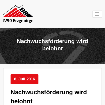
Zum
Inhalt
springen
Mein Verein im
LV 90
Erzgebirge
Erzgebirg
Nachwuchsförderung wird
e.V.
belohnt
8. Juli 2016
Nachwuchsförderung wird
belohnt