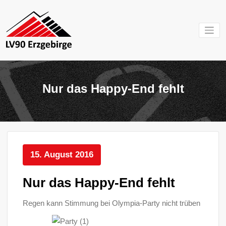
Zum
Inhalt
springen
Mein Verein im
LV 90
Erzgebirge
Erzgebirg
Nur das Happy-End fehlt
e.V.
15. August 2016
Nur das Happy-End fehlt
Regen kann Stimmung bei Olympia-Party nicht trüben