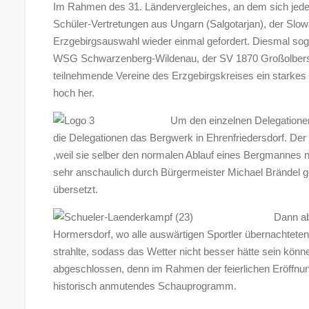
Im Rahmen des 31. Ländervergleiches, an dem sich jede
Schüler-Vertretungen aus Ungarn (Salgotarjan), der Slow
Erzgebirgsauswahl wieder einmal gefordert. Diesmal sog
WSG Schwarzenberg-Wildenau, der SV 1870 Großolbersdo
teilnehmende Vereine des Erzgebirgskreises ein starkes Te
hoch her.
Um den einzelnen Delegationen
die Delegationen das Bergwerk in Ehrenfriedersdorf. Der 
,weil sie selber den normalen Ablauf eines Bergmanne
sehr anschaulich durch Bürgermeister Michael Brändel g
übersetzt.
Dann ab
Hormersdorf, wo alle auswärtigen Sportler übernachteten
strahlte, sodass das Wetter nicht besser hätte sein könne
abgeschlossen, denn im Rahmen der feierlichen Eröffnun
historisch anmutendes Schauprogramm.