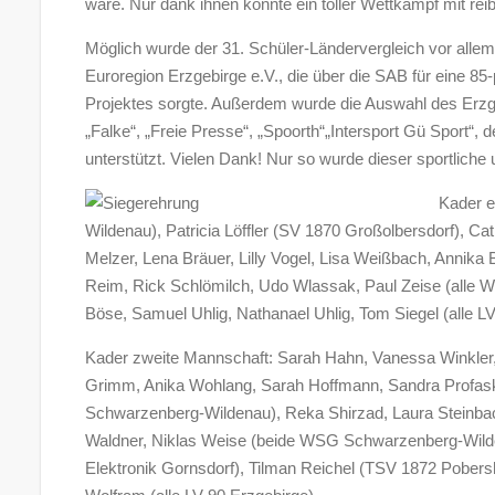
wäre. Nur dank ihnen konnte ein toller Wettkampf mit rei
Möglich wurde der 31. Schüler-Ländervergleich vor allem
Euroregion Erzgebirge e.V., die über die SAB für eine 
Projektes sorgte. Außerdem wurde die Auswahl des Erzg
„Falke“, „Freie Presse“, „Spoorth“„Intersport Gü Sport“
unterstützt. Vielen Dank! Nur so wurde dieser sportliche
Kader e
Wildenau), Patricia Löffler (SV 1870 Großolbersdorf), C
Melzer, Lena Bräuer, Lilly Vogel, Lisa Weißbach, Annika 
Reim, Rick Schlömilch, Udo Wlassak, Paul Zeise (alle
Böse, Samuel Uhlig, Nathanael Uhlig, Tom Siegel (alle LV
Kader zweite Mannschaft: Sarah Hahn, Vanessa Winkler
Grimm, Anika Wohlang, Sarah Hoffmann, Sandra Profask
Schwarzenberg-Wildenau), Reka Shirzad, Laura Steinbach
Waldner, Niklas Weise (beide WSG Schwarzenberg-Wilde
Elektronik Gornsdorf), Tilman Reichel (TSV 1872 Pobers