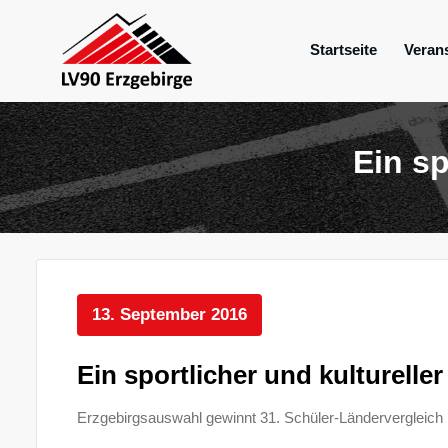
Zum
Inhalt
Startseite
Veran
springen
Mein Verein im Erzgebirge
LV 90 Erzgebir
Ein sp
13. September 2016
Ein sportlicher und kulturell
Erzgebirgsauswahl gewinnt 31. Schüler-Ländervergleich