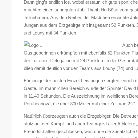
Dann ging’s endlich los, wobei erstaunlich gute sportlic
machten einen sehr guten Job. Thanh Hu Böse vom gast
Teilnehmern. Aus den Reihen der Mädchen erreichte Juli
Jungen aus dem Erzgebirge mit insgesamt 52 Punkten. De
und Louny mit 34 Punkten .
Auch be
Gastgeberinnen erkämpften mit ebenfalls 52 Punkten Pla
der Lucenec-Delegation mit 29 Punkten. In der Gesamt
blieb damit deutlich vor den Teams aus Louny (74) und L
Für einige der besten Einzel-Leistungen sorgten jedoch d
Gäste. Im männlichen Bereich wurde der Sprinter David 
in 11,40 Sekunden. Die Auszeichnung im weiblichen Ber
Porubcanová, die über 800 Meter mit einer Zeit von 2:21,
Natürlich überzeugten auch die Erzgebirger. Die Betreu
stolz auf den Kampf- und auch Teamgeist aller Athleten: 
Freundschaften geschlossen, was ohne die zusätzliche 