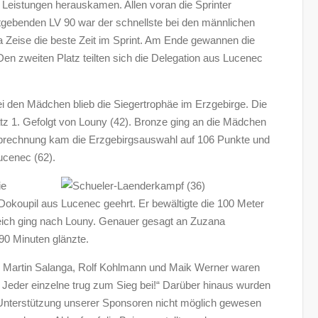
he Leistungen herauskamen. Allen voran die Sprinter
gebenden LV 90 war der schnellste bei den männlichen
a Zeise die beste Zeit im Sprint. Am Ende gewannen die
n zweiten Platz teilten sich die Delegation aus Lucenec
i den Mädchen blieb die Siegertrophäe im Erzgebirge. Die
tz 1. Gefolgt von Louny (42). Bronze ging an die Mädchen
abrechnung kam die Erzgebirgsauswahl auf 106 Punkte und
ucenec (62).
ie
Dokoupil aus Lucenec geehrt. Er bewältigte die 100 Meter
eich ging nach Louny. Genauer gesagt an Zuzana
90 Minuten glänzte.
er Martin Salanga, Rolf Kohlmann und Maik Werner waren
„ Jeder einzelne trug zum Sieg bei!“ Darüber hinaus wurden
Unterstützung unserer Sponsoren nicht möglich gewesen