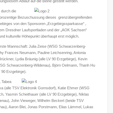
bungslosem Ablauf auf die Beine gestellt werden.
 durch die
85-prozentige Bezuschussung dieses grenzübergreifenden
ebirges von den Sponsoren „Erzgebirgssparkasse“ ,
, dem Dresdner Laufsportladen und der „AOK Sachsen“
 und kulturelle Höhepunkt überhaupt erst möglich.
rste Mannschaft: Julia Zeise (WSG Schwarzenberg-
athy Frances Neumann, Pauline Leichsenring, Antonia
Brückner, Lydia Bräunig (alle LV 90 Erzgebirge), Kevin
 WSG Schwarzenberg-Wildenau), Björn Oelmann, Thanh Hu
 90 Erzgebirge).
, Tabea
a (alle TSV Elektronik Gornsdorf), Katie Ehmer (WSG
, Yasmin Scheithauer (alle LV 90 Erzgebirge), Niklas
nau), John Vieweger, Wilhelm Beckert (beide TSV
hau), Aaron Blei, Jonas Porstmann, Elias Lämmel, Lukas