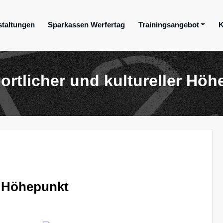
staltungen
Sparkassen Werfertag
Trainingsangebot
K
ge e.V.
ortlicher und kultureller Hö
er Höhepunkt