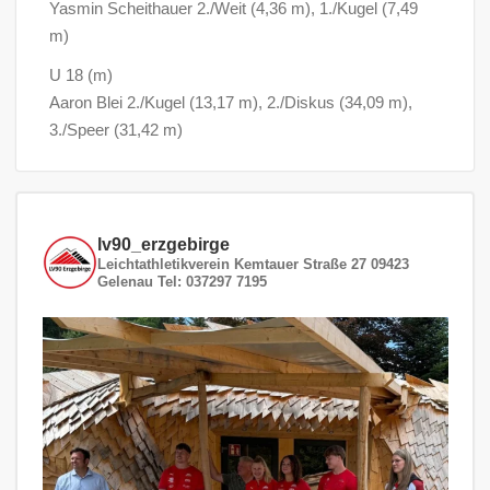
Yasmin Scheithauer 2./Weit (4,36 m), 1./Kugel (7,49
m)
U 18 (m)
Aaron Blei 2./Kugel (13,17 m), 2./Diskus (34,09 m),
3./Speer (31,42 m)
lv90_erzgebirge
Leichtathletikverein
Kemtauer Straße 27
09423
Gelenau
Tel: 037297 7195