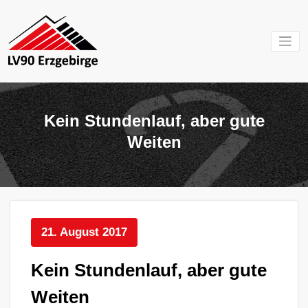
Zum
Inhalt
springen
Mein Verein im
LV 90
Erzgebirge
Erzgebirg
Kein Stundenlauf, aber gute
e.V.
Weiten
21. August 2017
Kein Stundenlauf, aber gute
Weiten