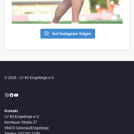
Auf Instagram folgen
© 2026 - LV 90 Erzgebirge e.V.
Instagram
Facebook
YouTube
Kontakt
LV 90 Erzgebirge e.V.
Kemtauer Straße 27
09423 Gelenau/Erzgebirge
Telefon: 037297 7195