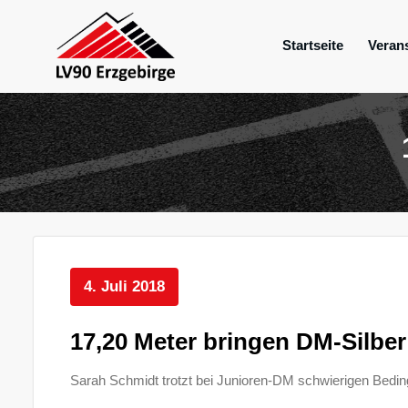
Zum
Inhalt
Startseite
Veran
springen
Mein Verein im Erzgebirge
LV 90 Erzgebir
4. Juli 2018
17,20 Meter bringen DM-Silber
Sarah Schmidt trotzt bei Junioren-DM schwierigen Bedi