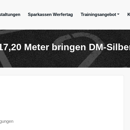
staltungen
Sparkassen Werfertag
Trainingsangebot
K
ge e.V.
17,20 Meter bringen DM-Silbe
ngungen