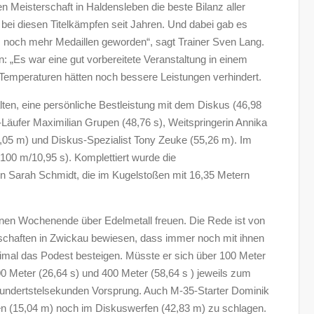
en Meisterschaft in Haldensleben die beste Bilanz aller
 bei diesen Titelkämpfen seit Jahren. Und dabei gab es
s noch mehr Medaillen geworden“, sagt Trainer Sven Lang.
ion: „Es war eine gut vorbereitete Veranstaltung in einem
 Temperaturen hätten noch bessere Leistungen verhindert.
ten, eine persönliche Bestleistung mit dem Diskus (46,98
Läufer Maximilian Grupen (48,76 s), Weitspringerin Annika
3,05 m) und Diskus-Spezialist Tony Zeuke (55,26 m). Im
(100 m/10,95 s). Komplettiert wurde die
n Sarah Schmidt, die im Kugelstoßen mit 16,35 Metern
enen Wochenende über Edelmetall freuen. Die Rede ist von
rschaften in Zwickau bewiesen, dass immer noch mit ihnen
reimal das Podest besteigen. Müsste er sich über 100 Meter
00 Meter (26,64 s) und 400 Meter (58,64 s ) jeweils zum
 Hundertstelsekunden Vorsprung. Auch M-35-Starter Dominik
ßen (15,04 m) noch im Diskuswerfen (42,83 m) zu schlagen.