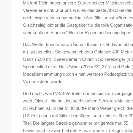
Mit fünf Titeln haben unsere Starter bei der Mitteldeutsch
Vereine erreicht. „Für uns war es das beste Abschneiden
noch einige verletzungsbedingte Ausfälle, sonst wären e
Gleichzeitig lobt er die Gastgeber für die tolle Organisat
sehr schönen Stadion.“ Nur der Regen und die niedrigen
Das Wetter konnte Sarah Schmidt aber nicht davon abhal
m) aufzustellen. Sie gewann ebenso Gold wie 400-Meter-
Gärtz (5,90 m), Speerwerferin Christin Schneeberger (4
Sprint holte Lukas Hain Silber (200 m/22,27 s) und Gold 
Medaillensammlung durch einen weiteren Podestplatz vo
Vizemeisterin wurde.
Und noch zwei LV-90-Vertreter durften sich am vergang
zwei „Oldies“, die bei den sächsischen Senioren-Meiste
zu rechnen ist. In der M 40 durfte Mario Weber gleich d
(12,75 s) noch mit Silber begnügen, so reichte es über 2
Titel. Die längste Strecke gewann er mit gerade mal 55
Lewin brachte zwei Titel mit. Er war weder im Kugelsto