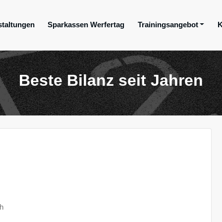
staltungen
Sparkassen Werfertag
Trainingsangebot
K
ge e.V.
Beste Bilanz seit Jahren
h