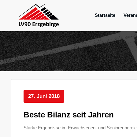
Zum
Inhalt
Startseite
Veran
springen
Mein Verein im Erzgebirge
LV 90 Erzgebir
27. Juni 2018
Beste Bilanz seit Jahren
Starke Ergebnisse im Erwachsenen- und Seniorenbereic