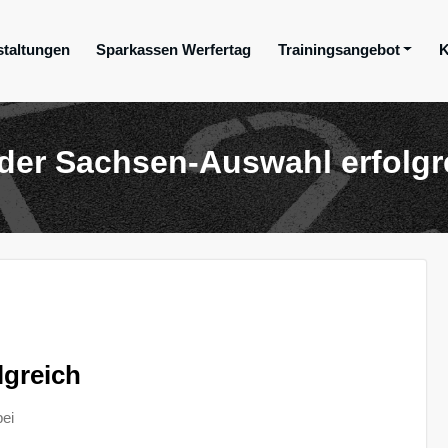
staltungen
Sparkassen Werfertag
Trainingsangebot
K
ge e.V.
 der Sachsen-Auswahl erfolgr
lgreich
bei