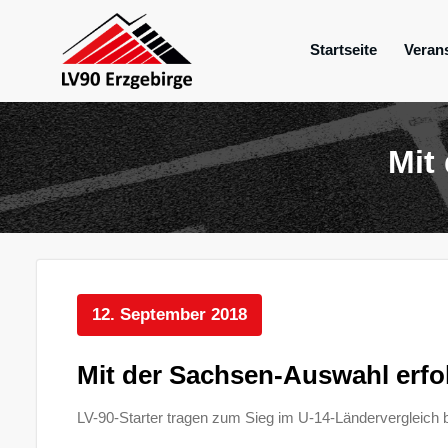
Zum
Inhalt
Startseite
Veran
springen
Mein Verein im Erzgebirge
LV 90 Erzgebir
Mit
12. September 2018
Mit der Sachsen-Auswahl erfo
LV-90-Starter tragen zum Sieg im U-14-Ländervergleich 