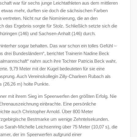
chaft war für sechs junge Leichtathleten aus dem mittleren
och etwas mehr, durften sie doch die sächsischen Farben
vertreten. Nicht nur die Nominierung, die an den
das Ergebnis sorgte für Stolz. Schließlich setzte sich die
üringen (146) und Sachsen-Anhalt (146) durch.
e hinterher sogar behalten. Das war schon ein tolles Gefühl –
us drei Bundesländern“, berichtet Trainerin Nadine Beck
lmannschaft“ nahm auch ihre Tochter Patricia Beck wahr,
rte. 9,79 Meter mit der Kugel bedeuteten für sie eine
sprung. Auch Vereinskollegin Zilly-Charleen Rubach als
s (26,26 m) holte Punkte.
ner mit ihrem Sieg im Speerwerfen den größten Erfolg. Nie
e Ehrenauszeichnung einbrachte. Eine persönliche
reichte auch Christopher Arnold. Über 800 Meter
e erzgebirgische Bestmarke um wenige Zehntelsekunden.
o Sarah-Michelle Leichsenring über 75 Meter (10,07 s), die
Kramer, der im Speerwerfen aufgrund einer