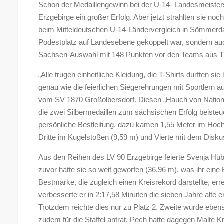
Schon der Medaillengewinn bei der U-14- Landesmeisters
Erzgebirge ein großer Erfolg. Aber jetzt strahlten sie n
beim Mitteldeutschen U-14-Ländervergleich in Sömmerda 
Podestplatz auf Landesebene gekoppelt war, sondern auch 
Sachsen-Auswahl mit 148 Punkten vor den Teams aus Th
„Alle trugen einheitliche Kleidung, die T-Shirts durften si
genau wie die feierlichen Siegerehrungen mit Sportlern a
vom SV 1870 Großolbersdorf. Diesen „Hauch von Nationa
die zwei Silbermedaillen zum sächsischen Erfolg beisteue
persönliche Bestleitung, dazu kamen 1,55 Meter im Hoch
Dritte im Kugelstoßen (9,59 m) und Vierte mit dem Disku
Aus den Reihen des LV 90 Erzgebirge feierte Svenja Hüb
zuvor hatte sie so weit geworfen (36,96 m), was ihr ein
Bestmarke, die zugleich einen Kreisrekord darstellte, er
verbesserte er in 2:17,58 Minuten die sieben Jahre alt
Trotzdem reichte dies nur zu Platz 2. Zweite wurde ebens
zudem für die Staffel antrat. Pech hatte dagegen Malte 