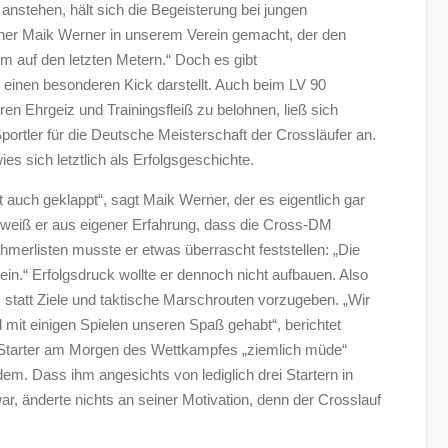
anstehen, hält sich die Begeisterung bei jungen
ainer Maik Werner in unserem Verein gemacht, der den
m auf den letzten Metern.“ Doch es gibt
 einen besonderen Kick darstellt. Auch beim LV 90
en Ehrgeiz und Trainingsfleiß zu belohnen, ließ sich
rtler für die Deutsche Meisterschaft der Crossläufer an.
es sich letztlich als Erfolgsgeschichte.
at auch geklappt“, sagt Maik Werner, der es eigentlich gar
h weiß er aus eigener Erfahrung, dass die Cross-DM
ehmerlisten musste er etwas überrascht feststellen: „Die
lein.“ Erfolgsdruck wollte er dennoch nicht aufbauen. Also
statt Ziele und taktische Marschrouten vorzugeben. „Wir
t einigen Spielen unseren Spaß gehabt“, berichtet
-Starter am Morgen des Wettkampfes „ziemlich müde“
dem. Dass ihm angesichts von lediglich drei Startern in
ar, änderte nichts an seiner Motivation, denn der Crosslauf