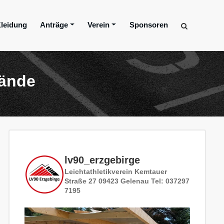
leidung
Anträge
Verein
Sponsoren
lände
lv90_erzgebirge
Leichtathletikverein
Kemtauer
Straße 27
09423 Gelenau
Tel: 037297
7195