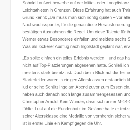
Sobald Laufwettbewerbe auf der Mittel- oder Langdistanz 
Leichtathleten in Grenzen. Diese Erfahrung hat auch Tr
Grund kennt: „Da muss man sich richtig quälen – vor alle
Nachwuchssportler, für die genau diese Herausforderung
bestätigen Ausnahmen die Regel. Um diese Talente für ihr
Werner etwas Besonderes einfallen und meldete sechs Spo
Was als lockerer Ausflug nach Ingolstadt geplant war, erwi
„Es sollte einfach ein tolles Erlebnis werden – und das h
nicht auf Top-Platzierungen abgesehen hatte. Schließlic
meistens stark besetzt ist. Doch beim Blick auf die Teiln
Starterfelder waren in einigen Altersklassen erstaunlich k
lud er seine Schützlinge am Abend zuvor zum Essen ein, 
haben auch danach noch lange zusammengesessen und mi
Christopher Arnold. Kein Wunder, dass sich unser M-14
fühlte. Lust auf die Rundenhatz im Gelände hatte er trotz
seiner Altersklasse eine Medaille von vornherein sicher w
ist in erster Linie ein Kampf gegen die Uhr.