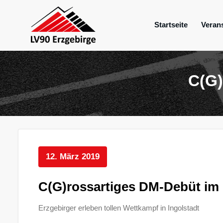
Zum
Inhalt
Startseite
Veran
springen
Mein Verein im Erzgebirge
LV 90 Erzgebir
C(G)
12. März 2019
C(G)rossartiges DM-Debüt im
Erzgebirger erleben tollen Wettkampf in Ingolstadt