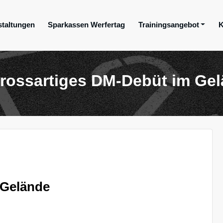
staltungen
Sparkassen Werfertag
Trainingsangebot
K
ge e.V.
rossartiges DM-Debüt im Ge
 Gelände