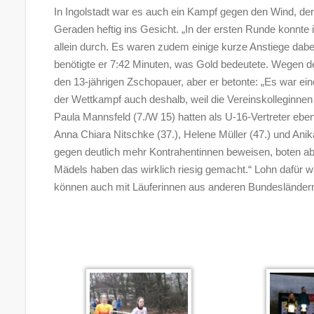
In Ingolstadt war es auch ein Kampf gegen den Wind, denn
Geraden heftig ins Gesicht. „In der ersten Runde konnte 
allein durch. Es waren zudem einige kurze Anstiege dabei
benötigte er 7:42 Minuten, was Gold bedeutete. Wegen de
den 13-jährigen Zschopauer, aber er betonte: „Es war ei
der Wettkampf auch deshalb, weil die Vereinskolleginnen
Paula Mannsfeld (7./W 15) hatten als U-16-Vertreter eben
Anna Chiara Nitschke (37.), Helene Müller (47.) und Anik
gegen deutlich mehr Kontrahentinnen beweisen, boten abe
Mädels haben das wirklich riesig gemacht.“ Lohn dafür w
können auch mit Läuferinnen aus anderen Bundesländern 