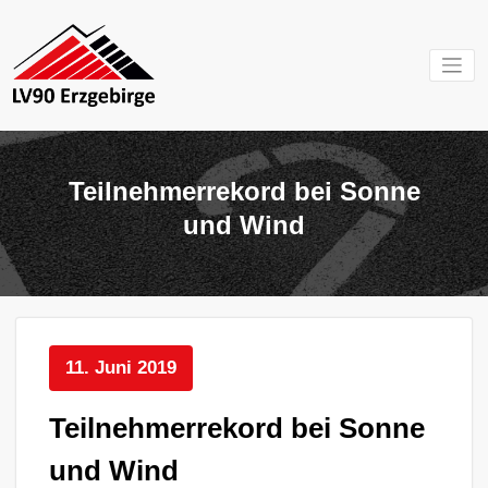
Zum
Inhalt
springen
Mein Verein im
LV 90
Erzgebirge
Erzgebirg
Teilnehmerrekord bei Sonne
e.V.
und Wind
11. Juni 2019
Teilnehmerrekord bei Sonne
und Wind