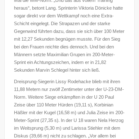
Mal die WM-Norm. „Und das aus vollem Training
heraus“, betont Lang. Sprinterin Viktoria Dönicke hatte
sogar direkt vor dem Wettkampf noch eine Extra-
Schicht eingelegt. Die Strapazen und der starke
Gegenwind führten dazu, dass sie sich über 100 Meter
mit 12,27 Sekunden begnügen musste. Für den Sieg
bei den Frauen reichte dies dennoch. Und bei den
Männern setzte Maximilian Grupen im 200-Meter-
Sprint ein Achtungszeichen, indem er in 21,82
Sekunden Marvin Schlegel hinter sich ließ.
Dreisprung-Siegerin Lissy Rodehacke blieb mit ihren
11,88 Metern nur zwölf Zentimeter unter der U-23-DM-
Norm. Weitere Siege erkämpften in der U 20 Paul
Zeise über 110 Meter Hürden (19,11 s), Korbinian
Häßler mit der Kugel (16,58 m) und Julia Zeise im 200-
Meter-Sprint (27,35 s). In der U 18 waren Nela Herzog
im Weitsprung (5,30 m) und Larissa Stiehler mit dem
Diskus (39,66 m) nicht zu schlagen. „Vor allem bei