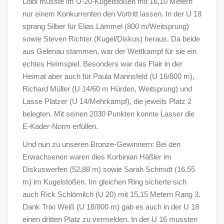
Loibl musste im U-20-Kugelstoßen mit 16,10 Metern
nur einem Konkurrenten den Vortritt lassen. In der U 18
sprang Silber für Elias Lämmel (800 m/Weitsprung)
sowie Steven Richter (Kugel/Diskus) heraus. Da beide
aus Gelenau stammen, war der Wettkampf für sie ein
echtes Heimspiel. Besonders war das Flair in der
Heimat aber auch für Paula Mannsfeld (U 16/800 m),
Richard Müller (U 14/60 m Hürden, Weitsprung) und
Lasse Platzer (U 14/Mehrkampf), die jeweils Platz 2
belegten. Mit seinen 2030 Punkten konnte Lasser die
E-Kader-Norm erfüllen.
Und nun zu unseren Bronze-Gewinnern: Bei den
Erwachsenen waren dies Korbinian Häßler im
Diskuswerfen (52,88 m) sowie Sarah Schmidt (16,55
m) im Kugelstoßen. Im gleichen Ring sicherte sich
auch Rick Schlömilch (U 20) mit 15,15 Metern Rang 3.
Dank Trixi Weiß (U 18/800 m) gab es auch in der U 18
einen dritten Platz zu vermelden. In der U 16 mussten