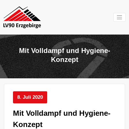
Zum
Inhalt
springen
Mein Verein im
LV 90
Erzgebirge
Erzgebirg
Mit Volldampf und Hygiene-
e.V.
Konzept
8. Juli 2020
Mit Volldampf und Hygiene-
Konzept