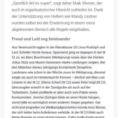
„Sportlich lief es super“, sagt daher Maik Werner, der
auch in organisatorischer Hinsicht zufrieden ist. Dank
der Unterstützung von Helfern wie Mandy Lindner
wurden selbst bei der Erwärmung in einem extra
abgetrennten Bereich alle Regeln eingehalten.
Freud und Leid eng beieinander
Aus Vereinssicht ragten in der Altersklasse 10 Linus Rudolph und
Leni Schiefer Hürde heraus. Spannend ging es dagegen in der M
11 zu, wo Marc Buschmann (Weitsprung) sowie über die Hürden
Julius Stütz und Maxim Gassmann starke Leistungen zeigten. Bei
den Mädchen dieses Jahrgangs triumphierte Seraphine
Landmann wie schon in der Woche zuvor im Weitsprung, diesmal
zeigte sie auch im Hürdenlauf ihr Können – ähnlich wie Max Luis
Lindner in der M 12. Ellena Scherf (W 12) sowie Felix Voigt (M 13)
überzeugten sowohl in der Sandgrube als auch auf der
Tartanbahn. Dabei profitierte er aber auch vom Patzer eines
Konkurrenten. Jerome Düringer blieb an einer Hürde hängen,
sonst hätte es womöglich einen anderen Sieger gegeben. Gar
nicht erst eingreifen ins Wettkampfgeschehen konnte Arno Börner,
der sich leider beim Aufwärmen verletzte. In der W 13 blieb auch
Marie Bannier an einer Hürde hängen. Dafür durfte Emilia Aurich