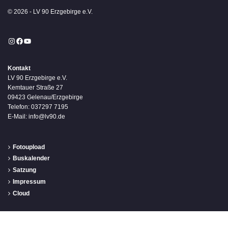
© 2026 - LV 90 Erzgebirge e.V.
Instagram
Facebook
YouTube
Kontakt
LV 90 Erzgebirge e.V.
Kemtauer Straße 27
09423 Gelenau/Erzgebirge
Telefon: 037297 7195
E-Mail: info@lv90.de
Fotoupload
Buskalender
Satzung
Impressum
Cloud