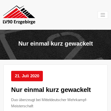
Zum
Inhalt
springen
Mein Verein im
LV 90
Erzgebirge
Erzgebirg
Nur einmal kurz gewackelt
e.V.
21. Juli 2020
Nur einmal kurz gewackelt
Duo überzeugt bei Mitteldeutscher Mehrkampf-
Meisterschaft