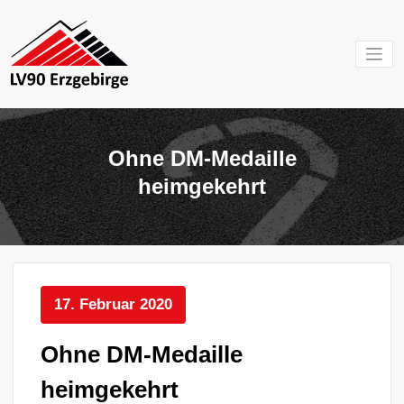
Zum
Inhalt
springen
Mein Verein im
LV 90
Erzgebirge
Erzgebirg
Ohne DM-Medaille
e.V.
heimgekehrt
17. Februar 2020
Ohne DM-Medaille
heimgekehrt