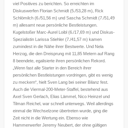
viel Positives zu berichten. So erreichten im
Diskuswerfen Florian Schmidt (5./53,28 m), Rick
Schlömilch (6./51,56 m) und Sascha Schmidt (7./51,49
m) allesamt neue persönliche Bestleistungen.
Kugelstoßer Marc-Aurel Loibl (6./17,69 m) und Diskus-
Spezialistin Larissa Stiehler (7./41,57 m) kamen
zumindest in die Nähe ihrer Bestwerte. Und Nela
Herzog, die den Dreisprung mit 11,85 Metern auf Rang
8 beendete, egalisierte ihren persönlichen Rekord.
„Wenn fast alle Starter in den Bereich ihrer
persönlichen Bestleistungen vordringen, gibt es wenig
zu meckern“, hielt Sven Lang bei seiner Bilanz fest.
Auch die Viermal-200-Meter-Staffel, bestehend aus
Axel Sven Gerlach, Elias Lämmel, Nico Heinzel und
Tilman Reichel, war schnell unterwegs. Weil allerdings
einmal die Wechselzone übertreten wurde, ging die
Zeit nicht in die Wertung ein. Ebenso wie
Hammerwerfer Jeremy Neubert, der ohne gültigen