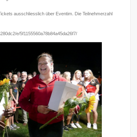
ickets ausschliesslich über Eventim. Die Teilnehmerzahl
b5280dc2/e/5f1155560a78b84a45da26f7/