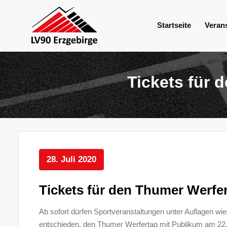
Zum
Inhalt
Startseite
Veran
springen
Mein Verein im Erzgebirge
LV 90 Erzgebir
Tickets für 
28. Juli 2020
Tickets für den Thumer Werfer
Ab sofort dürfen Sportveranstaltungen unter Auflagen wi
entschieden, den Thumer Werfertag mit Publikum am 22.