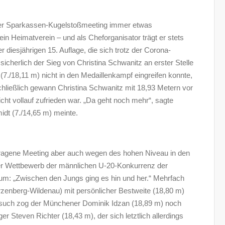
itzer Sparkassen-Kugelstoßmeeting immer etwas
ein Heimatverein – und als Cheforganisator trägt er stets
 diesjährigen 15. Auflage, die sich trotz der Corona-
 sicherlich der Sieg von Christina Schwanitz an erster Stelle
./18,11 m) nicht in den Medaillenkampf eingreifen konnte,
chließlich gewann Christina Schwanitz mit 18,93 Metern vor
icht vollauf zufrieden war. „Da geht noch mehr“, sagte
idt (7./14,65 m) meinte.
ragene Meeting aber auch wegen des hohen Niveau in den
der Wettbewerb der männlichen U-20-Konkurrenz der
rum: „Zwischen den Jungs ging es hin und her.“ Mehrfach
enberg-Wildenau) mit persönlicher Bestweite (18,80 m)
ersuch zog der Münchener Dominik Idzan (18,89 m) noch
er Steven Richter (18,43 m), der sich letztlich allerdings