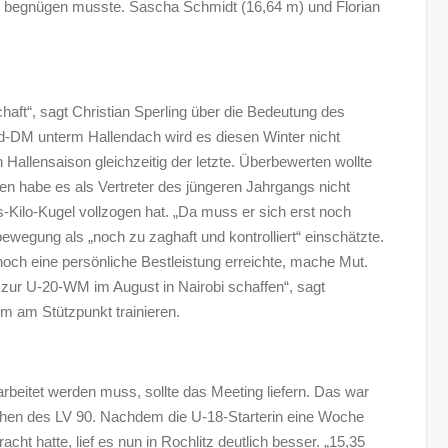
 4 begnügen musste. Sascha Schmidt (16,64 m) und Florian
haft“, sagt Christian Sperling über die Bedeutung des
nd-DM unterm Hallendach wird es diesen Winter nicht
Hallensaison gleichzeitig der letzte. Überbewerten wollte
en habe es als Vertreter des jüngeren Jahrgangs nicht
-Kilo-Kugel vollzogen hat. „Da muss er sich erst noch
bewegung als „noch zu zaghaft und kontrolliert“ einschätzte.
ch eine persönliche Bestleistung erreichte, mache Mut.
nd zur U-20-WM im August in Nairobi schaffen“, sagt
hm am Stützpunkt trainieren.
eitet werden muss, sollte das Meeting liefern. Das war
ihen des LV 90. Nachdem die U-18-Starterin eine Woche
ht hatte, lief es nun in Rochlitz deutlich besser. „15,35