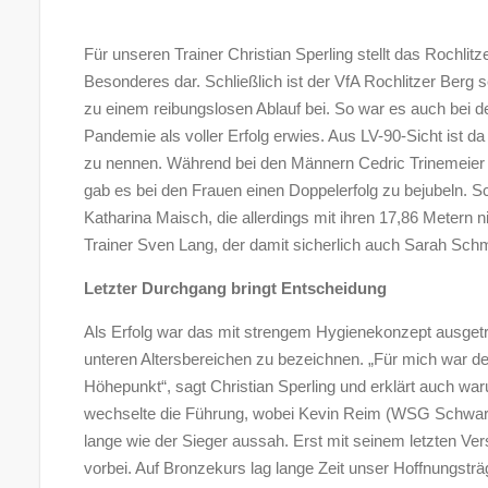
Für unseren Trainer Christian Sperling stellt das Rochl
Besonderes dar. Schließlich ist der VfA Rochlitzer Berg s
zu einem reibungslosen Ablauf bei. So war es auch bei der
Pandemie als voller Erfolg erwies. Aus LV-90-Sicht ist da
zu nennen. Während bei den Männern Cedric Trinemeier (7
gab es bei den Frauen einen Doppelerfolg zu bejubeln. S
Katharina Maisch, die allerdings mit ihren 17,86 Metern n
Trainer Sven Lang, der damit sicherlich auch Sarah Schm
Letzter Durchgang bringt Entscheidung
Als Erfolg war das mit strengem Hygienekonzept ausget
unteren Altersbereichen zu bezeichnen. „Für mich war 
Höhepunkt“, sagt Christian Sperling und erklärt auch wa
wechselte die Führung, wobei Kevin Reim (WSG Schwarz
lange wie der Sieger aussah. Erst mit seinem letzten V
vorbei. Auf Bronzekurs lag lange Zeit unser Hoffnungsträg