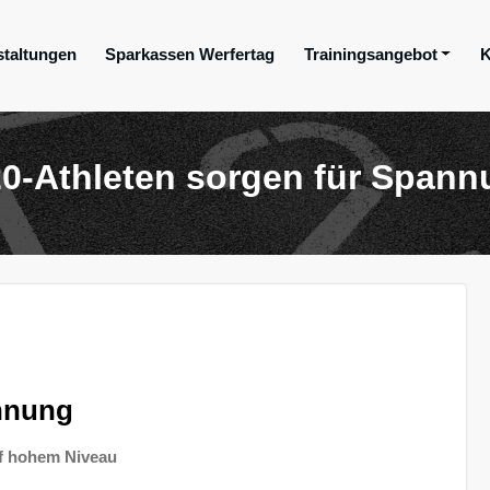
staltungen
Sparkassen Werfertag
Trainingsangebot
K
ge e.V.
0-Athleten sorgen für Span
annung
uf hohem Niveau