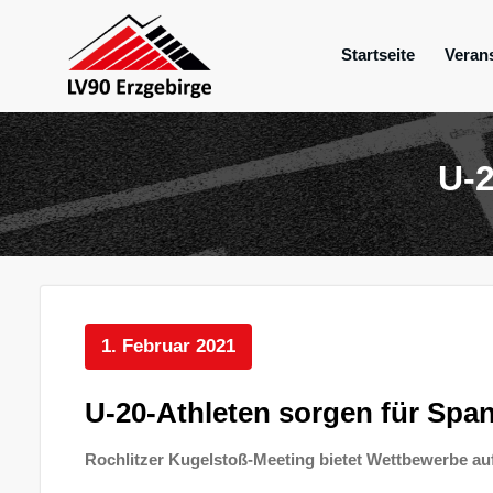
Zum
Inhalt
Startseite
Veran
springen
Mein Verein im Erzgebirge
LV 90 Erzgebir
U-2
1. Februar 2021
U-20-Athleten sorgen für Sp
Rochlitzer Kugelstoß-Meeting bietet Wettbewerbe a