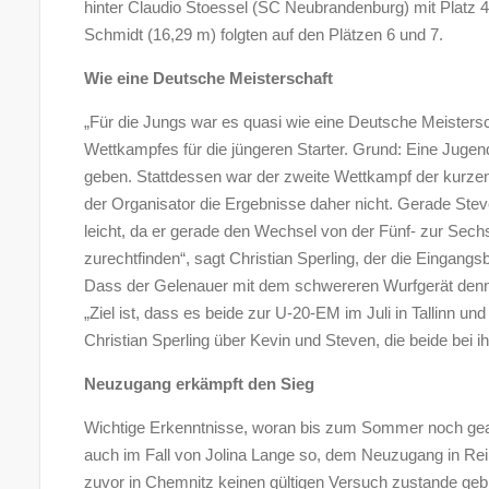
hinter Claudio Stoessel (SC Neubrandenburg) mit Platz
Schmidt (16,29 m) folgten auf den Plätzen 6 und 7.
Wie eine Deutsche Meisterschaft
„Für die Jungs war es quasi wie eine Deutsche Meistersc
Wettkampfes für die jüngeren Starter. Grund: Eine Juge
geben. Stattdessen war der zweite Wettkampf der kurzen 
der Organisator die Ergebnisse daher nicht. Gerade Stev
leicht, da er gerade den Wechsel von der Fünf- zur Sechs
zurechtfinden“, sagt Christian Sperling, der die Eingangs
Dass der Gelenauer mit dem schwereren Wurfgerät denno
„Ziel ist, dass es beide zur U-20-EM im Juli in Tallinn u
Christian Sperling über Kevin und Steven, die beide bei i
Neuzugang erkämpft den Sieg
Wichtige Erkenntnisse, woran bis zum Sommer noch gearb
auch im Fall von Jolina Lange so, dem Neuzugang in Re
zuvor in Chemnitz keinen gültigen Versuch zustande gebrac