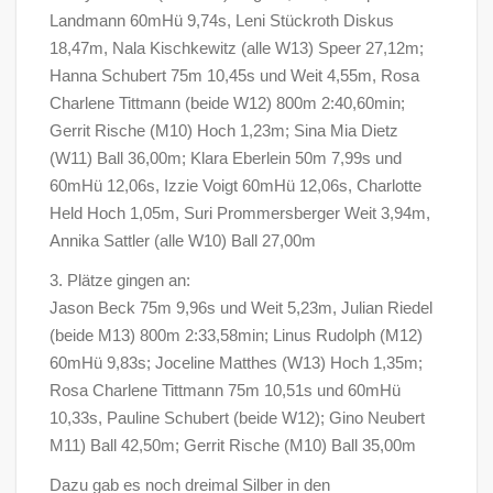
Landmann 60mHü 9,74s, Leni Stückroth Diskus
18,47m, Nala Kischkewitz (alle W13) Speer 27,12m;
Hanna Schubert 75m 10,45s und Weit 4,55m, Rosa
Charlene Tittmann (beide W12) 800m 2:40,60min;
Gerrit Rische (M10) Hoch 1,23m; Sina Mia Dietz
(W11) Ball 36,00m; Klara Eberlein 50m 7,99s und
60mHü 12,06s, Izzie Voigt 60mHü 12,06s, Charlotte
Held Hoch 1,05m, Suri Prommersberger Weit 3,94m,
Annika Sattler (alle W10) Ball 27,00m
3. Plätze gingen an:
Jason Beck 75m 9,96s und Weit 5,23m, Julian Riedel
(beide M13) 800m 2:33,58min; Linus Rudolph (M12)
60mHü 9,83s; Joceline Matthes (W13) Hoch 1,35m;
Rosa Charlene Tittmann 75m 10,51s und 60mHü
10,33s, Pauline Schubert (beide W12); Gino Neubert
M11) Ball 42,50m; Gerrit Rische (M10) Ball 35,00m
Dazu gab es noch dreimal Silber in den