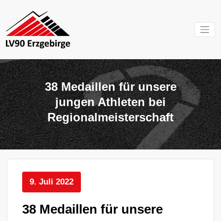
Zum
Inhalt
springen
Mein Verein im
LV 90
Erzgebirge
Erzgebirg
38 Medaillen für unsere
e.V.
jungen Athleten bei
Regionalmeisterschaft
9. Juli 2022
38 Medaillen für unsere