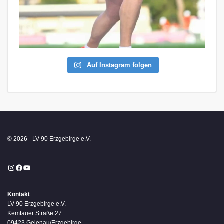
Auf Instagram folgen
© 2026 - LV 90 Erzgebirge e.V.
Instagram
Facebook
YouTube
Kontakt
LV 90 Erzgebirge e.V.
Kemtauer Straße 27
09423 Gelenau/Erzgebirge