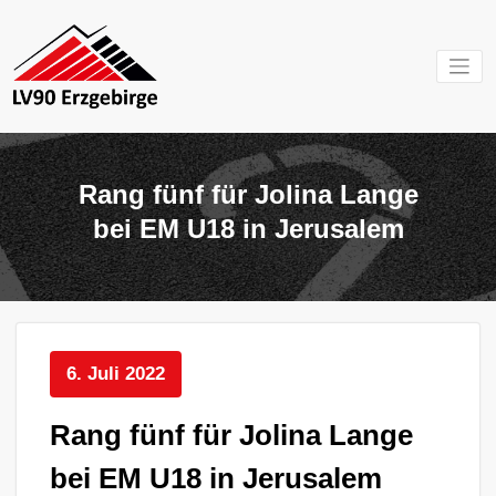
Zum
Inhalt
springen
Mein Verein im
LV 90
Erzgebirge
Erzgebirg
Rang fünf für Jolina Lange
e.V.
bei EM U18 in Jerusalem
6. Juli 2022
Rang fünf für Jolina Lange
bei EM U18 in Jerusalem