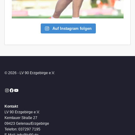
Auf Instagram folgen
© 2026 - LV 90 Erzgebirge e.V.
Instagram
Facebook
YouTube
Kontakt
LV 90 Erzgebirge e.V.
Kemtauer Straße 27
09423 Gelenau/Erzgebirge
Telefon: 037297 7195
E-Mail: info@lv90.de