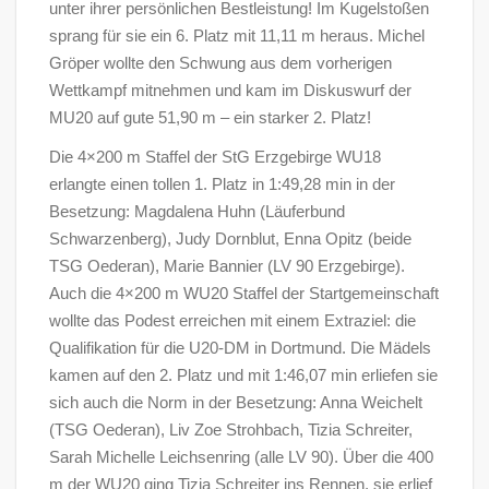
unter ihrer persönlichen Bestleistung! Im Kugelstoßen
sprang für sie ein 6. Platz mit 11,11 m heraus. Michel
Gröper wollte den Schwung aus dem vorherigen
Wettkampf mitnehmen und kam im Diskuswurf der
MU20 auf gute 51,90 m – ein starker 2. Platz!
Die 4×200 m Staffel der StG Erzgebirge WU18
erlangte einen tollen 1. Platz in 1:49,28 min in der
Besetzung: Magdalena Huhn (Läuferbund
Schwarzenberg), Judy Dornblut, Enna Opitz (beide
TSG Oederan), Marie Bannier (LV 90 Erzgebirge).
Auch die 4×200 m WU20 Staffel der Startgemeinschaft
wollte das Podest erreichen mit einem Extraziel: die
Qualifikation für die U20-DM in Dortmund. Die Mädels
kamen auf den 2. Platz und mit 1:46,07 min erliefen sie
sich auch die Norm in der Besetzung: Anna Weichelt
(TSG Oederan), Liv Zoe Strohbach, Tizia Schreiter,
Sarah Michelle Leichsenring (alle LV 90). Über die 400
m der WU20 ging Tizia Schreiter ins Rennen, sie erlief