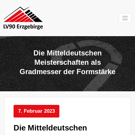
Zum
Inhalt
springen
Mein Verein im
LV 90
Erzgebirge
Erzgebirg
Die Mitteldeutschen
e.V.
Meisterschaften als
Gradmesser der Formstärke
7. Februar 2023
Die Mitteldeutschen