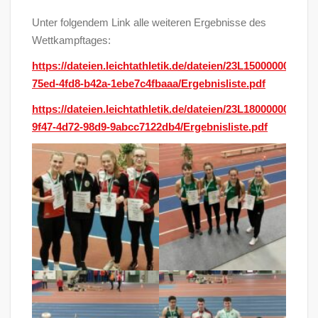
Unter folgendem Link alle weiteren Ergebnisse des
Wettkampftages:
https://dateien.leichtathletik.de/dateien/23L150000000033
75ed-4fd8-b42a-1ebe7c4fbaaa/Ergebnisliste.pdf
https://dateien.leichtathletik.de/dateien/23L180000000031
9f47-4d72-98d9-9abcc7122db4/Ergebnisliste.pdf