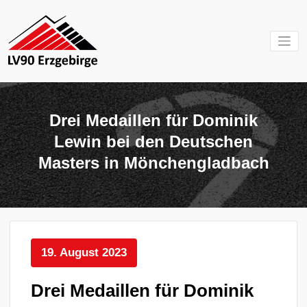
Zum
Inhalt
springen
Mein Verein im
LV 90
Erzgebirge
Erzgebirg
Drei Medaillen für Dominik
e.V.
Lewin bei den Deutschen
Masters in Mönchengladbach
19. August 2023
Drei Medaillen für Dominik