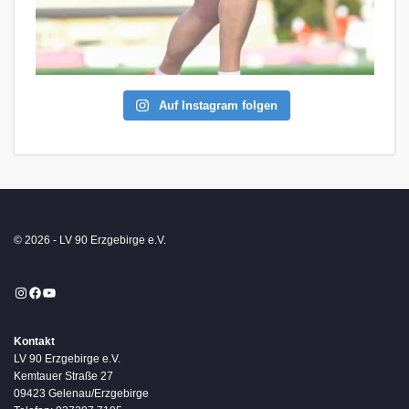
Auf Instagram folgen
© 2026 - LV 90 Erzgebirge e.V.
Instagram
Facebook
YouTube
Kontakt
LV 90 Erzgebirge e.V.
Kemtauer Straße 27
09423 Gelenau/Erzgebirge