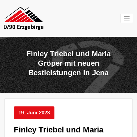
Zum
Inhalt
springen
Mein Verein im
LV 90
Erzgebirge
Erzgebirg
Finley Triebel und Maria
e.V.
Gröper mit neuen
Bestleistungen in Jena
19. Juni 2023
Finley Triebel und Maria