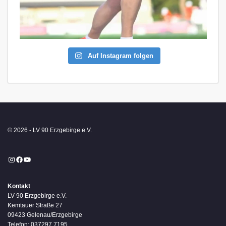
Auf Instagram folgen
© 2026 - LV 90 Erzgebirge e.V.
Instagram
Facebook
YouTube
Kontakt
LV 90 Erzgebirge e.V.
Kemtauer Straße 27
09423 Gelenau/Erzgebirge
Telefon: 037297 7195