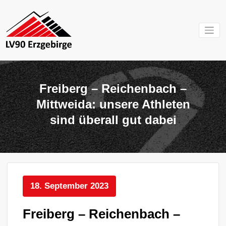
Zum
Inhalt
springen
Mein Verein im
LV 90
Erzgebirge
Erzgebirg
Freiberg – Reichenbach –
e.V.
Mittweida: unsere Athleten
sind überall gut dabei
18. September 2023
Freiberg – Reichenbach –