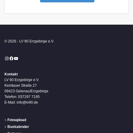
© 2026 - LV 90 Erzgebirge e.V.
Instagram
Facebook
YouTube
Kontakt
LV 90 Erzgebirge e.V.
Kemtauer Straße 27
09423 Gelenau/Erzgebirge
Telefon: 037297 7195
E-Mail: info@lv90.de
Fotoupload
Buskalender