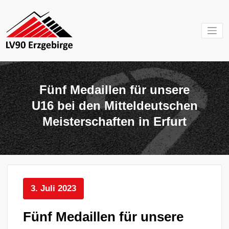
Zum
Inhalt
springen
Mein Verein im
LV 90
Erzgebirge
Erzgebirg
Fünf Medaillen für unsere
e.V.
U16 bei den Mitteldeutschen
Meisterschaften in Erfurt
3. Juli 2023
Fünf Medaillen für unsere