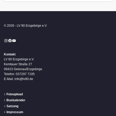
© 2026 - LV 90 Erzgebirge e.V.
Instagram
Facebook
YouTube
Kontakt
LV 90 Erzgebirge e.V.
Kemtauer Straße 27
09423 Gelenau/Erzgebirge
Telefon: 037297 7195
E-Mail: info@lv90.de
Fotoupload
Buskalender
Satzung
Impressum