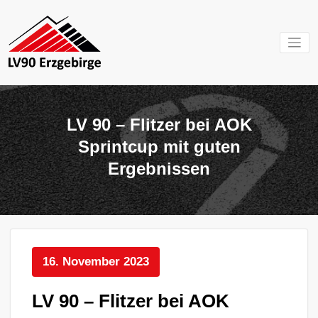
Zum
Inhalt
springen
Mein Verein im
LV 90
Erzgebirge
Erzgebirg
LV 90 – Flitzer bei AOK
e.V.
Sprintcup mit guten
Ergebnissen
16. November 2023
LV 90 – Flitzer bei AOK