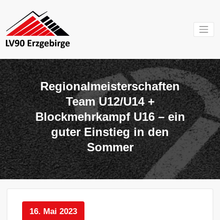
Zum
Inhalt
springen
Mein Verein im
LV 90
Erzgebirge
Erzgebirg
Regionalmeisterschaften
e.V.
Team U12/U14 +
Blockmehrkampf U16 – ein
guter Einstieg in den
Sommer
16. Mai 2023