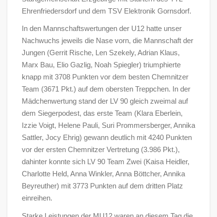
Ehrenfriedersdorf und dem TSV Elektronik Gornsdorf.
In den Mannschaftswertungen der U12 hatte unser
Nachwuchs jeweils die Nase vorn, die Mannschaft der
Jungen (Gerrit Rische, Len Szekely, Adrian Klaus,
Marx Bau, Elio Gazlig, Noah Spiegler) triumphierte
knapp mit 3708 Punkten vor dem besten Chemnitzer
Team (3671 Pkt.) auf dem obersten Treppchen. In der
Mädchenwertung stand der LV 90 gleich zweimal auf
dem Siegerpodest, das erste Team (Klara Eberlein,
Izzie Voigt, Helene Pauli, Suri Prommersberger, Annika
Sattler, Jocy Ehrig) gewann deutlich mit 4240 Punkten
vor der ersten Chemnitzer Vertretung (3.986 Pkt.),
dahinter konnte sich LV 90 Team Zwei (Kaisa Heidler,
Charlotte Held, Anna Winkler, Anna Böttcher, Annika
Beyreuther) mit 3773 Punkten auf dem dritten Platz
einreihen.
Starke Leistungen der MU12 waren an diesem Tag die