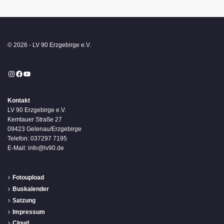
© 2026 - LV 90 Erzgebirge e.V.
Instagram
Facebook
YouTube
Kontakt
LV 90 Erzgebirge e.V.
Kemtauer Straße 27
09423 Gelenau/Erzgebirge
Telefon: 037297 7195
E-Mail: info@lv90.de
Fotoupload
Buskalender
Satzung
Impressum
Cloud