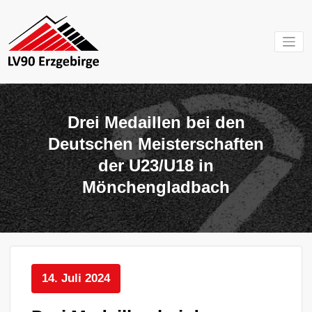
Zum
Inhalt
springen
Mein Verein im
LV 90
Erzgebirge
Erzgebirg
Drei Medaillen bei den
e.V.
Deutschen Meisterschaften
der U23/U18 in
Mönchengladbach
14. Juli 2024