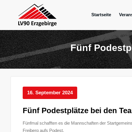
Zum
Inhalt
Startseite
Veran
springen
Mein Verein im Erzgebirge
LV 90 Erzgebir
Fünf Podestp
16. September 2024
Fünf Podestplätze bei den Te
Fünfmal schafften es die Mannschaften der Startgemeins
Freiberg aufs Podest.