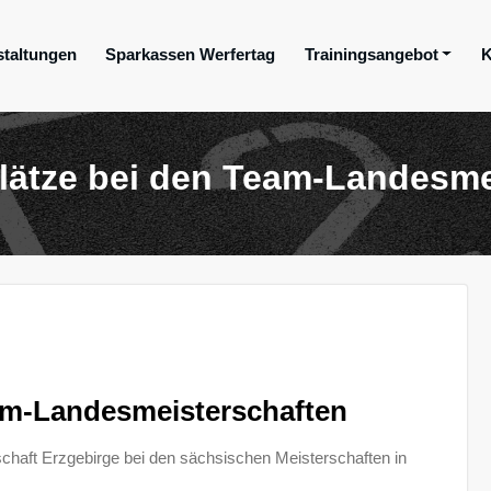
staltungen
Sparkassen Werfertag
Trainingsangebot
K
ge e.V.
lätze bei den Team-Landesme
am-Landesmeisterschaften
chaft Erzgebirge bei den sächsischen Meisterschaften in