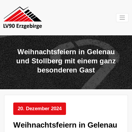
Zum
Inhalt
springen
Mein Verein im
LV 90
Erzgebirge
Erzgebirg
Weihnachtsfeiern in Gelenau
e.V.
und Stollberg mit einem ganz
besonderen Gast
20. Dezember 2024
Weihnachtsfeiern in Gelenau