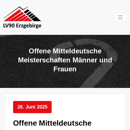
Zum
Inhalt
springen
Mein Verein im
LV 90
Erzgebirge
Erzgebirg
Offene Mitteldeutsche
e.V.
Meisterschaften Männer und
Frauen
26. Juni 2025
Offene Mitteldeutsche