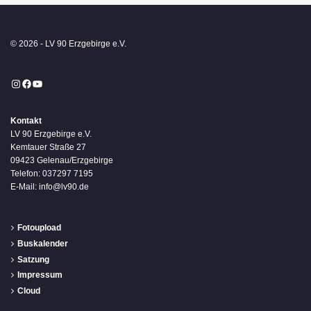
© 2026 - LV 90 Erzgebirge e.V.
Instagram
Facebook
YouTube
Kontakt
LV 90 Erzgebirge e.V.
Kemtauer Straße 27
09423 Gelenau/Erzgebirge
Telefon: 037297 7195
E-Mail: info@lv90.de
Fotoupload
Buskalender
Satzung
Impressum
Cloud