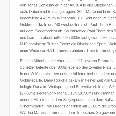
von Jonas Schlesinger in der AK 8. Alle vier Disziplinen,
sich. Dabei reichte das gezogene 30m-Maßband beim Ballw
beachtliche 4,43m im Weitsprung, 8,0 Sekunden im Sprin
Goldmedaille. In der M9 wechselten sich Paul Thore Rich
auf dem Siegerpodest ab. So entschied Paul Thore den 50
und Liam. Im abschließenden 600m lauf gewann Henri vor
M10 dominierte Tristan Pönitz die Disziplinen Sprint, W
einer Weite von 4,31m hervorzuheben. Theo Emmrich ge
Bei den Mädchen der Altersklasse 11 gewann Emma Lange
Schettler belegte über 800m ebenso den zweiten Platz. Jul
In der W10 dominierten unsere Athleten insbesondere den
Goldmedaille. Daria Roucka bekam mit einer Zeit von 8,1
belegte Daria im Weitsprung und Ballweitwurf. In der W9 w
(27,00m) siegte vor Viktoria Uzun (26,50m) und Hannah S
unserer Athleten auf dem Siegerpodest nach dem Ballwur
Silbermedaille. Irmi Drechsler erhielt mit 13,00m die Br
W7 drei Mal zusammen auf dem Treppchen. So gewann E