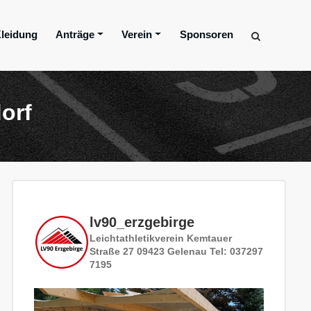
leidung
Anträge
Verein
Sponsoren
orf
lv90_erzgebirge
Leichtathletikverein
Kemtauer
Straße 27
09423 Gelenau
Tel: 037297
7195