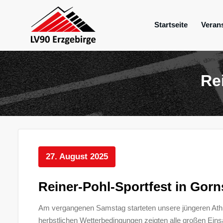
Zum
Inhalt
Startseite
Veran
springen
Mein Verein im Erzgebirge
LV 90 Erzgebir
Re
27. August 2025
Reiner-Pohl-Sportfest in Gorn
Am vergangenen Samstag starteten unsere jüngeren Athle
herbstlichen Wetterbedingungen zeigten alle großen Ein