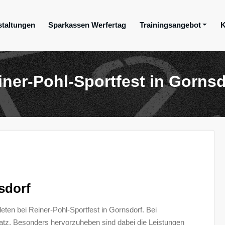
staltungen
Sparkassen Werfertag
Trainingsangebot
K
ge e.V.
iner-Pohl-Sportfest in Gornsd
sdorf
ten bei Reiner-Pohl-Sportfest in Gornsdorf. Bei
satz. Besonders hervorzuheben sind dabei die Leistungen