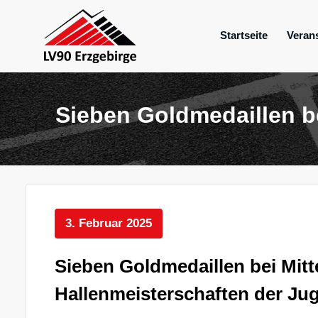
Zum
Inhalt
Startseite
Veran
springen
Mein Verein im Erzgebirge
LV 90 Erzgebir
Sieben Goldmedaillen b
3. Februar 2025
Sieben Goldmedaillen bei Mit
Hallenmeisterschaften der Ju