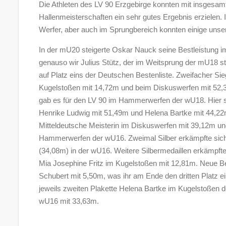
Die Athleten des LV 90 Erzgebirge konnten mit insgesam
Hallenmeisterschaften ein sehr gutes Ergebnis erzielen.
Werfer, aber auch im Sprungbereich konnten einige unse
In der mU20 steigerte Oskar Nauck seine Bestleistung i
genauso wir Julius Stütz, der im Weitsprung der mU18 st
auf Platz eins der Deutschen Bestenliste. Zweifacher S
Kugelstoßen mit 14,72m und beim Diskuswerfen mit 52,3
gab es für den LV 90 im Hammerwerfen der wU18. Hier si
Henrike Ludwig mit 51,49m und Helena Bartke mit 44,2
Mitteldeutsche Meisterin im Diskuswerfen mit 39,12m u
Hammerwerfen der wU16. Zweimal Silber erkämpfte sich
(34,08m) in der wU16. Weitere Silbermedaillen erkämpft
Mia Josephine Fritz im Kugelstoßen mit 12,81m. Neue B
Schubert mit 5,50m, was ihr am Ende den dritten Platz ei
jeweils zweiten Plakette Helena Bartke im Kugelstoßen
wU16 mit 33,63m.