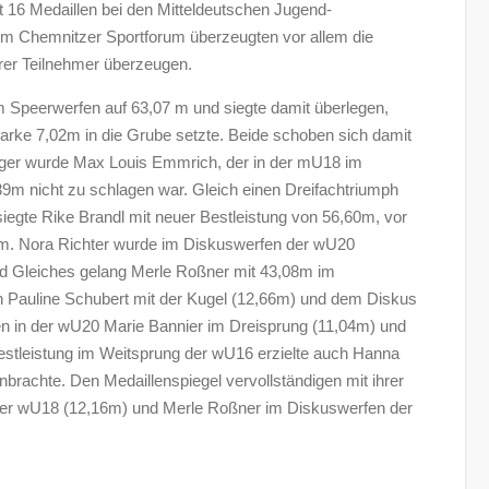
t 16 Medaillen bei den Mitteldeutschen Jugend-
 Im Chemnitzer Sportforum überzeugten vor allem die
rer Teilnehmer überzeugen.
m Speerwerfen auf 63,07 m und siegte damit überlegen,
arke 7,02m in die Grube setzte. Beide schoben sich damit
ieger wurde Max Louis Emmrich, der in der mU18 im
9m nicht zu schlagen war. Gleich einen Dreifachtriumph
egte Rike Brandl mit neuer Bestleistung von 56,60m, vor
2m. Nora Richter wurde im Diskuswerfen der wU20
nd Gleiches gelang Merle Roßner mit 43,08m im
 Pauline Schubert mit der Kugel (12,66m) und dem Diskus
en in der wU20 Marie Bannier im Dreisprung (11,04m) und
estleistung im Weitsprung der wU16 erzielte auch Hanna
nbrachte. Den Medaillenspiegel vervollständigen mit ihrer
 der wU18 (12,16m) und Merle Roßner im Diskuswerfen der