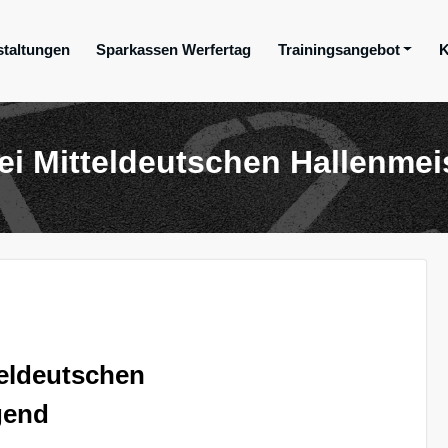
staltungen
Sparkassen Werfertag
Trainingsangebot
K
ge e.V.
ei Mitteldeutschen Hallenmei
teldeutschen
gend