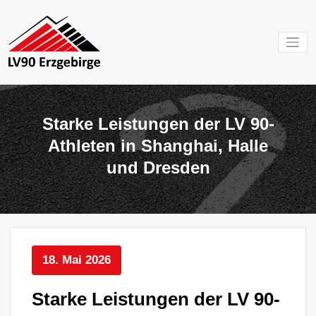
Zum
Inhalt
springen
Mein Verein im
LV 90
Erzgebirge
Erzgebirg
Starke Leistungen der LV 90-
e.V.
Athleten in Shanghai, Halle
und Dresden
18. Mai 2026
Starke Leistungen der LV 90-