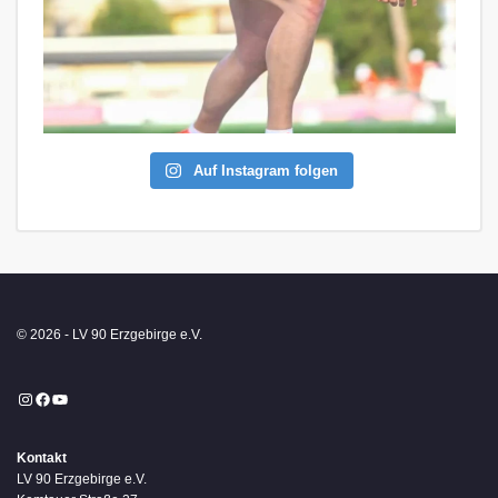
Auf Instagram folgen
© 2026 - LV 90 Erzgebirge e.V.
Instagram
Facebook
YouTube
Kontakt
LV 90 Erzgebirge e.V.