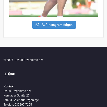
Auf Instagram folgen
© 2026 - LV 90 Erzgebirge e.V.
Instagram
Facebook
YouTube
Kontakt
LV 90 Erzgebirge e.V.
Kemtauer Straße 27
09423 Gelenau/Erzgebirge
Telefon: 037297 7195