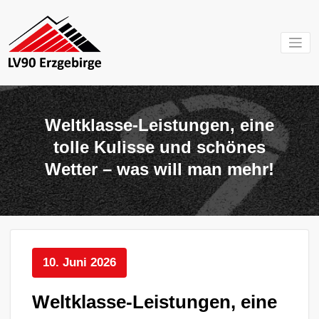
Zum
Inhalt
springen
Mein Verein im
LV 90
Erzgebirge
Erzgebirg
Weltklasse-Leistungen, eine
e.V.
tolle Kulisse und schönes
Wetter – was will man mehr!
10. Juni 2026
Weltklasse-Leistungen, eine