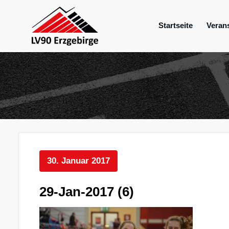
Zum
Inhalt
Startseite
Veran
springen
Mein Verein im Erzgebirge
LV 90 Erzgebir
30. Januar 2017
29-Jan-2017 (6)