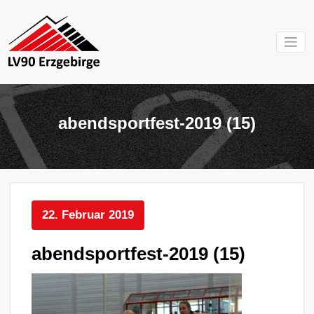
Zum
Inhalt
springen
Mein Verein im
LV 90
Erzgebirge
Erzgebirg
abendsportfest-2019 (15)
e.V.
22. Februar 2019
abendsportfest-2019 (15)