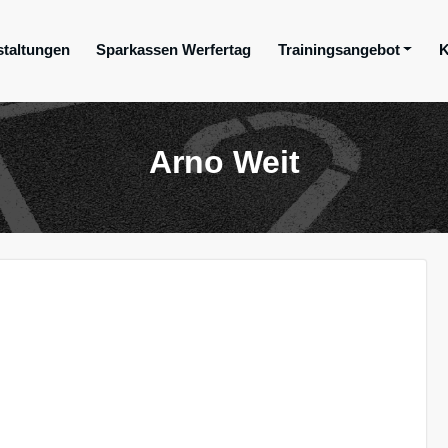
staltungen
Sparkassen Werfertag
Trainingsangebot
K
ge e.V.
Arno Weit