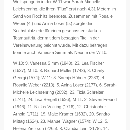
Weitspringerin in der W 11 war Sarah-Michelle
Leichsenring, die ihren “Flug” erst nach 4,31 Metern im
Sand von Rochlitz beendete. Zusammen mit Rosalie
Weber (4.) und Anina Löser (5.) sorgte die
Sechstplatzierte für einen geschossen starken
Teamauftritt, der mit dem besagten Titel in der
Vereinswertung belohnt wurde. Mit dazu beitragen
konnte auch Vanessa Simm als Neunte der W 10.
W 10: 9. Vanessa Simm (1843), 23. Lea Fischer
(1637); M 10: 3. Richard Müller (1743), 8. Charly
Georgi (1574); W 11: 3. Svenja Hübner (2233), 4.
Rosalie Weber (2213), 5. Anina Löser (2177), 6. Sarah-
Michelle Leichsenring (2092), 23. Tizia Schreiter
(1741), 24. Lisa Bergelt (1696); M 11: 2. Steven Freund
(1946), 11. Niclas Völzing (1716), 12. Christopher
Arnold (1711), 19. Malte Kramer (1632), 20. Sandro
Mittag (1624), 23. Manuel Wagner (1574); W 12: 5.
Helena Zietzsch (2265), 8. Claudia Lein (2178), 14.