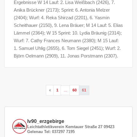
Ergebnisse W 14 Lauf: 2. Lisa Weißbach (2426), 7.
Anika Brückner (2173); Sprint: 6. Antonia Melzer
(2404); Wurf: 4. Reka Shirzad (2201), 6. Yasmin
Scheithauer (2150), 9. Lena Bräuer; M 14 Lauf: 5. Elias
Lämmel (2364); W 15 Sprint: 10. Lydia Bräunig (2314);
Wurf: 7. Cathy Frances Neumann (2380); M 15 Lauf:
1. Samuel Uhlig (2655), 6. Tom Siegel (2451); Wurf: 2.
Björn Oelmann (2909), 11. Jonas Porstmann (2307).
Seitennummerierung
1
…
60
61
der
Beiträge
lv90_erzgebirge
Leichtathletikverein
Kemtauer Straße 27
09423
Gelenau
Tel: 037297 7195