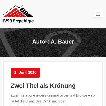
Zum
Inhalt
springen
Mein Verein im
LV 90
Erzgebirge
Erzgebirg
Autor:
A. Bauer
e.V.
1. Juni 2016
Zwei Titel als Krönung
Zwei Titel sowie jeweils dreimal Silber und Bronze – so
lautet die Bilanz des LV 90 nach den