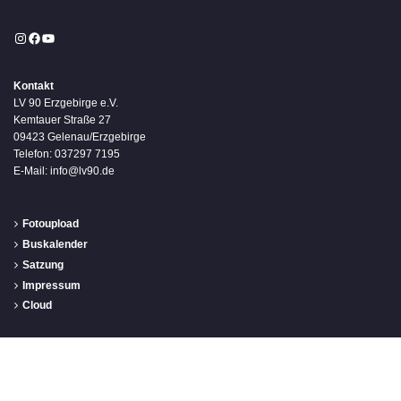
Instagram
Facebook
YouTube
Kontakt
LV 90 Erzgebirge e.V.
Kemtauer Straße 27
09423 Gelenau/Erzgebirge
Telefon: 037297 7195
E-Mail: info@lv90.de
Fotoupload
Buskalender
Satzung
Impressum
Cloud