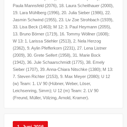
Paula Mannsfeld (2076), 18. Laura Scheithauer (2000),
19. Lara Mühlberg (1996), 20. Julia Sieber (1986), 22.
Jasmin Schwind (1955), 23. Liv Zoe Strohbach (1939),
33. Lisa Beck (1463); M 12: 3. Paul Heymann (2055),
13. Bruno Börner (1719), 16. Tommy Wöllner (1608);
W 13: 1. Larissa Stiehler (2513), 2. Nela Herzog
(2362), 9. Aylin Pfefferkorn (2231), 27. Lena Listner
(2009), 30. Grete Seifert (1958), 31. Marie Bock
(1942), 36. Jule Schaarschmidt (1775), 38. Emely
Sieber (1707), 39. Anna-Chiara Nitschke (1380); M 13:
7. Steven Richter (2153), 9. Max Meyer (2080); U 12
(w) Team: 1. LV 90 (Hübner, Weber, Löser,
Leichsenring, Simm); U 12 (m) Team: 2. LV 90
(Freund, Müller, Völzing, Arnold, Kramer).
1. Juni 2016