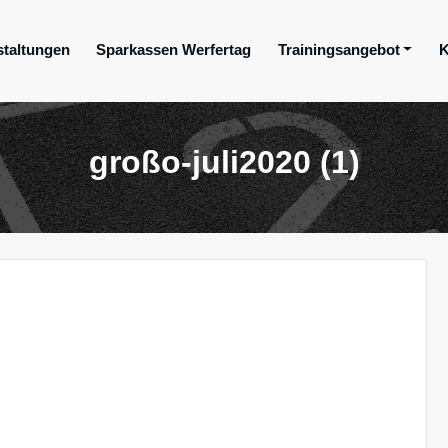
staltungen
Sparkassen Werfertag
Trainingsangebot
K
ge e.V.
großo-juli2020 (1)