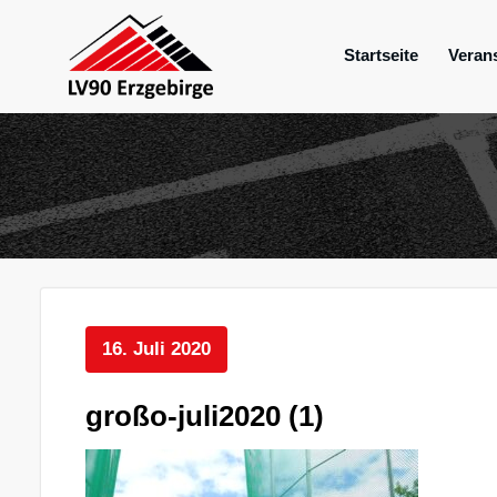
Zum
Inhalt
Startseite
Veran
springen
Mein Verein im Erzgebirge
LV 90 Erzgebir
16. Juli 2020
großo-juli2020 (1)