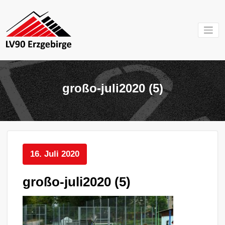
Zum
Inhalt
springen
Mein Verein im
LV 90
Erzgebirge
Erzgebirg
großo-juli2020 (5)
e.V.
16. Juli 2020
großo-juli2020 (5)