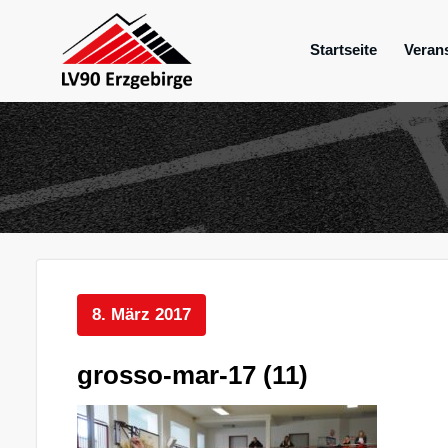
Zum
Inhalt
Startseite
Veran
springen
Mein Verein im Erzgebirge
LV 90 Erzgebir
8. März 2017
grosso-mar-17 (11)