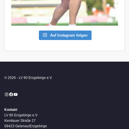
Auf Instagram folgen
© 2026 - LV 90 Erzgebirge e.V.
Instagram
Facebook
YouTube
Kontakt
LV 90 Erzgebirge e.V.
Kemtauer Straße 27
09423 Gelenau/Erzgebirge