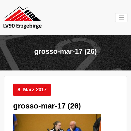
Zum
Inhalt
springen
Mein Verein im
LV 90
Erzgebirge
Erzgebirg
grosso-mar-17 (26)
e.V.
8. März 2017
grosso-mar-17 (26)