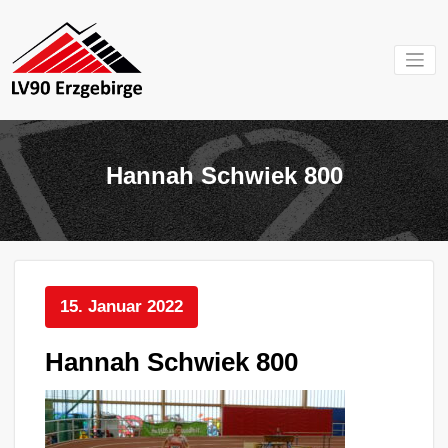
Zum
Inhalt
springen
Mein Verein im
LV 90
Erzgebirge
Erzgebirg
Hannah Schwiek 800
e.V.
15. Januar 2022
Hannah Schwiek 800