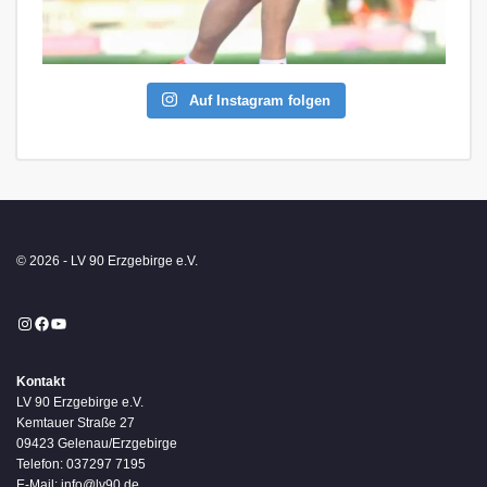
Auf Instagram folgen
© 2026 - LV 90 Erzgebirge e.V.
Instagram
Facebook
YouTube
Kontakt
LV 90 Erzgebirge e.V.
Kemtauer Straße 27
09423 Gelenau/Erzgebirge
Telefon: 037297 7195
E-Mail: info@lv90.de