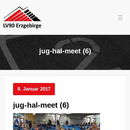
Zum
Inhalt
springen
Mein Verein im
LV 90
Erzgebirge
Erzgebirg
jug-hal-meet (6)
e.V.
8. Januar 2017
jug-hal-meet (6)