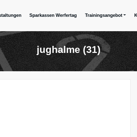
staltungen
Sparkassen Werfertag
Trainingsangebot
K
ge e.V.
jughalme (31)