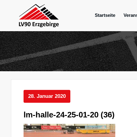
Zum
Inhalt
Startseite
Veran
springen
Mein Verein im Erzgebirge
LV 90 Erzgebir
28. Januar 2020
lm-halle-24-25-01-20 (36)