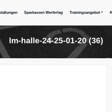
staltungen
Sparkassen Werfertag
Trainingsangebot
K
ge e.V.
lm-halle-24-25-01-20 (36)