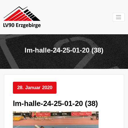
Zum
Inhalt
springen
Mein Verein im
LV 90
Erzgebirge
Erzgebirg
lm-halle-24-25-01-20 (38)
e.V.
28. Januar 2020
lm-halle-24-25-01-20 (38)