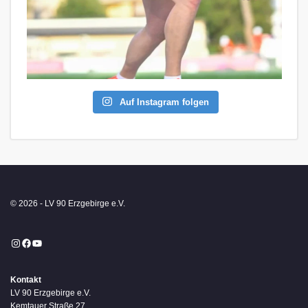
Auf Instagram folgen
© 2026 - LV 90 Erzgebirge e.V.
Instagram
Facebook
YouTube
Kontakt
LV 90 Erzgebirge e.V.
Kemtauer Straße 27