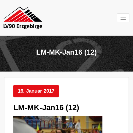
Zum
Inhalt
springen
Mein Verein im
LV 90
Erzgebirge
Erzgebirg
LM-MK-Jan16 (12)
e.V.
16. Januar 2017
LM-MK-Jan16 (12)