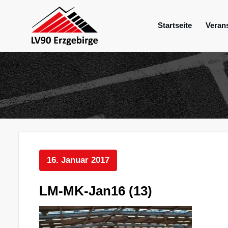
Zum
Inhalt
Startseite
Veran
springen
Mein Verein im Erzgebirge
LV 90 Erzgebir
16. Januar 2017
LM-MK-Jan16 (13)